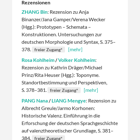
Rezensionen
ZHANG Bin
: Rezension zu Anja
Binanzer/Jana Gamper/Verena Wecker
(Hgg.): Prototypen – Schemata –
Konstruktionen. Untersuchungen zur
deutschen Morphologie und Syntax, S. 375–
378.
[mehr]
freier Zugang*
Rosa Kohlheim
/
Volker Kohlheim
:
Rezension zu Kathrin Dräger/Michael
Prinz/Rita Heuser (Hgg.): Toponyme.
Standortbestimmung und Perspektiven,
S. 378–381.
[mehr]
freier Zugang*
PANG Nana
/
LIANG Mengye
: Rezension zu
Albrecht Greule/Jarmo Korhonen:
Historische Valenz. Einführung in die
Erforschung der deutschen Sprachgeschichte
auf valenztheoretischer Grundlage, S. 381–
384.
freier Zugang*