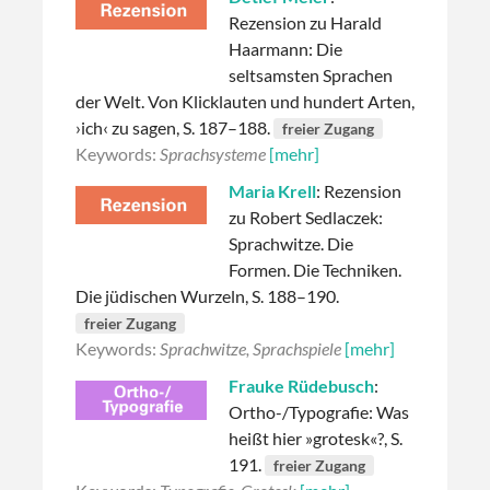
Rezension zu Harald
Haarmann: Die
seltsamsten Sprachen
der Welt. Von Klicklauten und hundert Arten,
›ich‹ zu sagen, S. 187–188.
freier Zugang
Keywords:
Sprachsysteme
[mehr]
Maria Krell
: Rezension
zu Robert Sedlaczek:
Sprachwitze. Die
Formen. Die Techniken.
Die jüdischen Wurzeln, S. 188–190.
freier Zugang
Keywords:
Sprachwitze, Sprachspiele
[mehr]
Frauke Rüdebusch
:
Ortho-/Typografie: Was
heißt hier »grotesk«?, S.
191.
freier Zugang