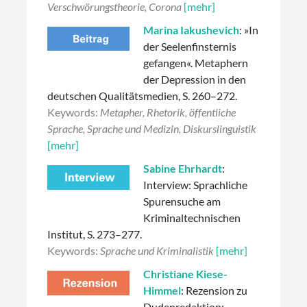
Verschwörungstheorie, Corona
[mehr]
Marina Iakushevich
: »In
der Seelenfinsternis
gefangen«. Metaphern
der Depression in den
deutschen Qualitätsmedien, S. 260–272.
Keywords:
Metapher, Rhetorik, öffentliche
Sprache, Sprache und Medizin, Diskurslinguistik
[mehr]
Sabine Ehrhardt
:
Interview: Sprachliche
Spurensuche am
Kriminaltechnischen
Institut, S. 273–277.
Keywords:
Sprache und Kriminalistik
[mehr]
Christiane Kiese-
Himmel
: Rezension zu
Dudenredaktion: