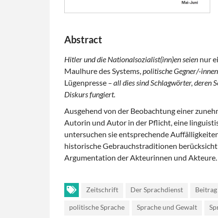
Abstract
Hitler und die Nationalsozialist(inn)en seien
nur e
Maulhure des Systems,
politische Gegner/-inne
Lügenpresse
– all dies sind Schlagwörter, deren
Diskurs fungiert.
Ausgehend von der Beobachtung einer zunehme
Autorin und Autor in der Pflicht, eine lingui
untersuchen sie entsprechende Auffälligkeite
historische Gebrauchstraditionen berücksicht
Argumentation der Akteurinnen und Akteure.
Zeitschrift
Der Sprachdienst
Beitrag
politische Sprache
Sprache und Gewalt
Sp