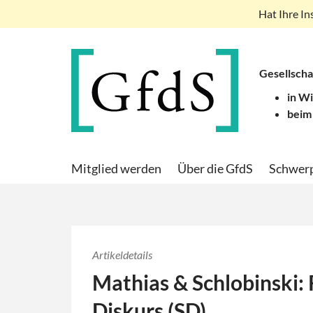
Hat Ihre In
Gesellscha
in W
beim
Mitglied werden
Über die GfdS
Schwer
Artikeldetails
Mathias & Schlobinski: 
Diskurs (SD)