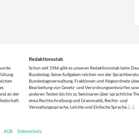
Redaktionsstab
 wurde
Schon seit 1966 gibt es unseren Redaktionsstab beim De
füllung
Bundestag. Seine Aufgaben reichen von der Sprachberatu
eichen
Bundestagsverwaltung, Fraktionen und Abgeordnete über
es
Bearbeitung von Gesetz- und Verordnungsentwürfen sowi
und an der
anderen Texten bis hin zu Seminaren über sprachliche T
liedschaft
etwa Rechtschreibung und Grammatik, Rechts- und
Verwaltungssprache, Leichte und Einfache Sprache.
[…]
AGB
Datenschutz