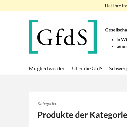
Hat Ihre In
Gesellscha
in W
beim
Mitglied werden
Über die GfdS
Schwer
Kategorien
Produkte der Kategori