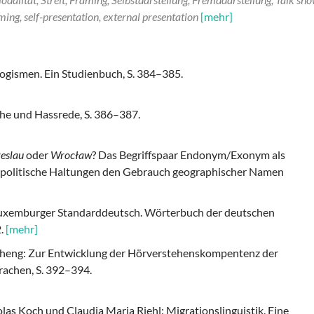
ming, self-presentation, external presentation
[mehr]
logismen. Ein Studienbuch, S. 384–385.
che und Hassrede, S. 386–387.
eslau
oder
Wrocław
? Das Begriffspaar Endonym/Exonym als
 politische Haltungen den Gebrauch geographischer Namen
 Luxemburger Standarddeutsch. Wörterbuch der deutschen
2.
[mehr]
 Zheng: Zur Entwicklung der Hörverstehenskompentenz der
rachen, S. 392–394.
olas Koch und Claudia Maria Riehl: Migrationslinguistik. Eine