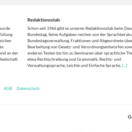
Redaktionsstab
 wurde
Schon seit 1966 gibt es unseren Redaktionsstab beim De
füllung
Bundestag. Seine Aufgaben reichen von der Sprachberatu
eichen
Bundestagsverwaltung, Fraktionen und Abgeordnete über
es
Bearbeitung von Gesetz- und Verordnungsentwürfen sowi
und an der
anderen Texten bis hin zu Seminaren über sprachliche T
liedschaft
etwa Rechtschreibung und Grammatik, Rechts- und
Verwaltungssprache, Leichte und Einfache Sprache.
[…]
AGB
Datenschutz
G