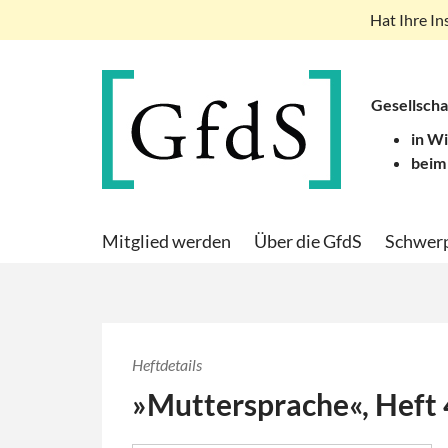
Hat Ihre In
Gesellscha
in W
beim
Mitglied werden
Über die GfdS
Schwer
Heftdetails
»Muttersprache«, Heft