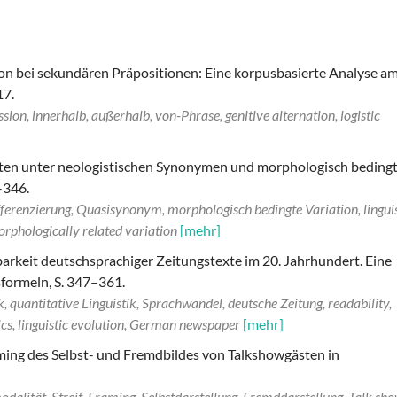
tion bei sekundären Präpositionen: Eine korpusbasierte Analyse a
17.
ssion, innerhalb, außerhalb, von-Phrase, genitive alternation, logistic
iten unter neologistischen Synonymen und morphologisch beding
–346.
fferenzierung, Quasisynonym, morphologisch bedingte Variation, linguis
orphologically related variation
[mehr]
barkeit deutschsprachiger Zeitungstexte im 20. Jahrhundert. Eine
formeln, S. 347–361.
, quantitative Linguistik, Sprachwandel, deutsche Zeitung, readability,
tics, linguistic evolution, German newspaper
[mehr]
ming des Selbst- und Fremdbildes von Talkshowgästen in
alität, Streit, Framing, Selbstdarstellung, Fremddarstellung, Talk sho