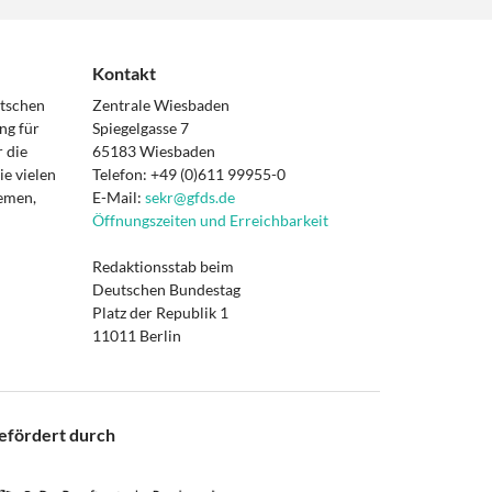
Kontakt
utschen
Zentrale Wiesbaden
ng für
Spiegelgasse 7
 die
65183 Wiesbaden
e vielen
Telefon: +49 (0)611 99955-0
hemen,
E-Mail:
sekr@gfds.de
Öffnungszeiten und Erreichbarkeit
Redaktionsstab beim
Deutschen Bundestag
Platz der Republik 1
11011 Berlin
efördert durch