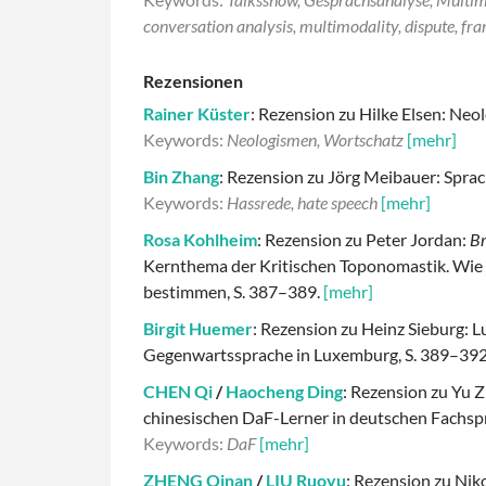
conversation analysis, multimodality, dispute, fra
Rezensionen
Rainer Küster
: Rezension zu Hilke Elsen: Neo
Keywords:
Neologismen, Wortschatz
[mehr]
Bin Zhang
: Rezension zu Jörg Meibauer: Spra
Keywords:
Hassrede, hate speech
[mehr]
Rosa Kohlheim
: Rezension zu Peter Jordan:
Br
Kernthema der Kritischen Toponomastik. Wie
bestimmen, S. 387–389.
[mehr]
Birgit Huemer
: Rezension zu Heinz Sieburg:
Gegenwartssprache in Luxemburg, S. 389–39
CHEN Qi
/
Haocheng Ding
: Rezension zu Yu
chinesischen DaF-Lerner in deutschen Fachsp
Keywords:
DaF
[mehr]
ZHENG Qinan
/
LIU Ruoyu
: Rezension zu Nik