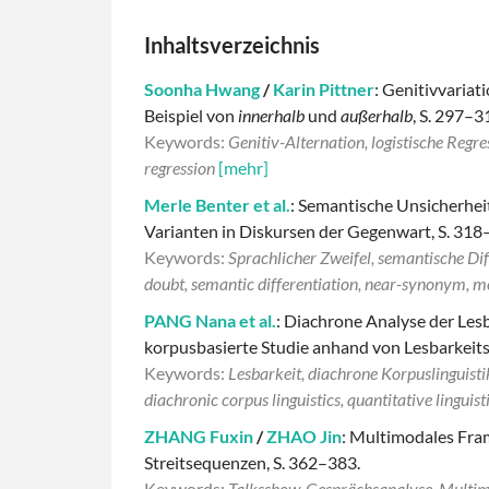
Inhaltsverzeichnis
Soonha Hwang
/
Karin Pittner
: Genitivvaria
Beispiel von
innerhalb
und
außerhalb
, S. 297–3
Keywords:
Genitiv-Alternation, logistische Regre
regression
[mehr]
Merle Benter et al.
: Semantische Unsicherhe
Varianten in Diskursen der Gegenwart, S. 318
Keywords:
Sprachlicher Zweifel, semantische Di
doubt, semantic differentiation, near-synonym, m
PANG Nana et al.
: Diachrone Analyse der Les
korpusbasierte Studie anhand von Lesbarkeits
Keywords:
Lesbarkeit, diachrone Korpuslinguistik
diachronic corpus linguistics, quantitative linguis
ZHANG Fuxin
/
ZHAO Jin
: Multimodales Fra
Streitsequenzen, S. 362–383.
Keywords:
Talksshow, Gesprächsanalyse, Multimod