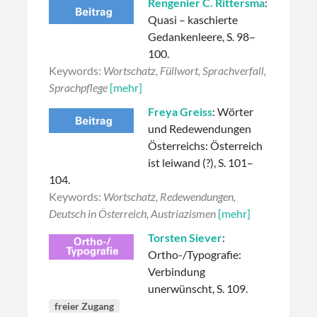
Rengenier C. Rittersma
:
Quasi – kaschierte
Gedankenleere, S. 98–
100.
Keywords:
Wortschatz, Füllwort, Sprachverfall,
Sprachpflege
[mehr]
Freya Greiss
: Wörter
und Redewendungen
Österreichs: Österreich
ist leiwand (?), S. 101–
104.
Keywords:
Wortschatz, Redewendungen,
Deutsch in Österreich, Austriazismen
[mehr]
Torsten Siever
:
Ortho-/Typografie:
Verbindung
unerwünscht, S. 109.
freier Zugang