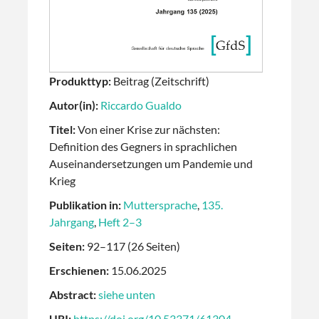
Produkttyp:
Beitrag (Zeitschrift)
Autor(in):
Riccardo Gualdo
Titel:
Von einer Krise zur nächsten:
Definition des Gegners in sprachlichen
Auseinandersetzungen um Pandemie und
Krieg
Publikation in:
Muttersprache
,
135.
Jahrgang
,
Heft 2–3
Seiten:
92–117 (26 Seiten)
Erschienen:
15.06.2025
Abstract:
siehe unten
URI:
https://doi.org/10.53371/61304