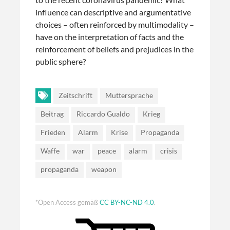
influence can descriptive and argumentative
choices – often reinforced by multimodality –
have on the interpretation of facts and the
reinforcement of beliefs and prejudices in the
public sphere?
Zeitschrift
Muttersprache
Beitrag
Riccardo Gualdo
Krieg
Frieden
Alarm
Krise
Propaganda
Waffe
war
peace
alarm
crisis
propaganda
weapon
*Open Access gemäß
CC BY-NC-ND 4.0
.