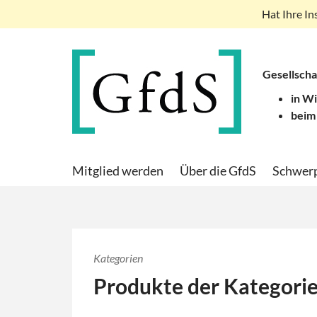
Hat Ihre In
Gesellscha
in W
beim
Mitglied werden
Über die GfdS
Schwer
Kategorien
Produkte der Kategori