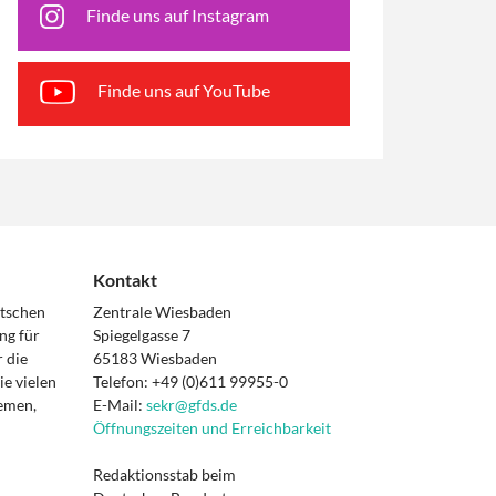
Finde uns auf Instagram
Finde uns auf YouTube
Kontakt
utschen
Zentrale Wiesbaden
ng für
Spiegelgasse 7
 die
65183 Wiesbaden
e vielen
Telefon: +49 (0)611 99955-0
hemen,
E-Mail:
sekr@gfds.de
Öffnungszeiten und Erreichbarkeit
Redaktionsstab beim