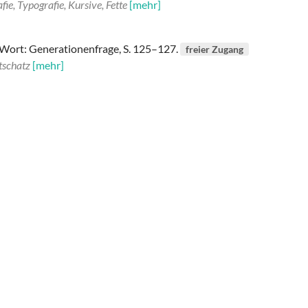
ie, Typografie, Kursive, Fette
[mehr]
-Wort: Generationenfrage, S. 125–127.
freier Zugang
tschatz
[mehr]