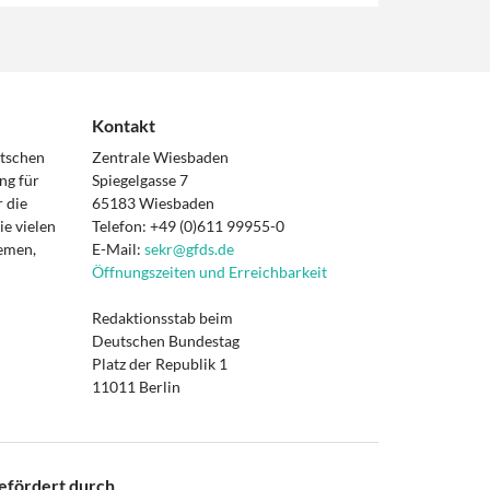
Kontakt
utschen
Zentrale Wiesbaden
ng für
Spiegelgasse 7
 die
65183 Wiesbaden
e vielen
Telefon: +49 (0)611 99955-0
hemen,
E-Mail:
sekr@gfds.de
Öffnungszeiten und Erreichbarkeit
Redaktionsstab beim
Deutschen Bundestag
Platz der Republik 1
11011 Berlin
efördert durch