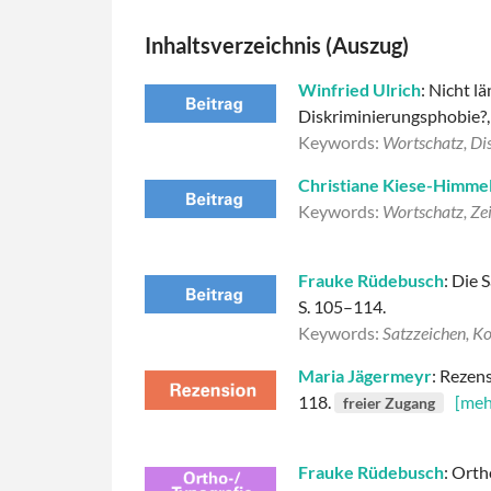
Inhaltsverzeichnis (Auszug)
Winfried Ulrich
: Nicht l
Diskriminierungsphobie?,
Keywords:
Wortschatz, Di
Christiane Kiese-Himme
Keywords:
Wortschatz, Zei
Frauke Rüdebusch
: Die 
S. 105–114.
Keywords:
Satzzeichen, K
Maria Jägermeyr
: Rezen
118.
[meh
freier Zugang
Frauke Rüdebusch
: Ort