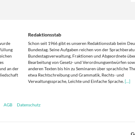
Redaktionsstab
 wurde
Schon seit 1966 gibt es unseren Redaktionsstab beim De
füllung
Bundestag. Seine Aufgaben reichen von der Sprachberatu
eichen
Bundestagsverwaltung, Fraktionen und Abgeordnete über
es
Bearbeitung von Gesetz- und Verordnungsentwürfen sowi
und an der
anderen Texten bis hin zu Seminaren über sprachliche T
liedschaft
etwa Rechtschreibung und Grammatik, Rechts- und
Verwaltungssprache, Leichte und Einfache Sprache.
[…]
AGB
Datenschutz
G