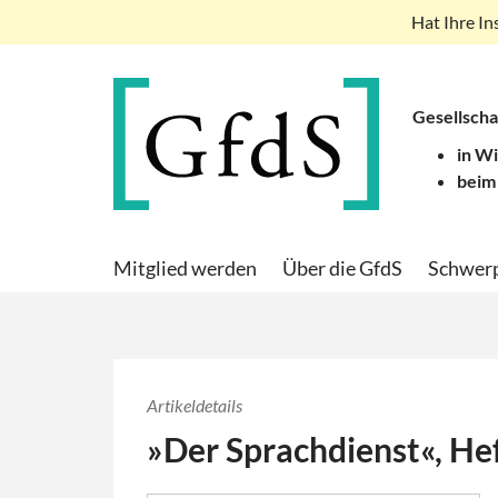
Hat Ihre In
Gesellscha
in W
beim
Mitglied werden
Über die GfdS
Schwer
Artikeldetails
»Der Sprachdienst«, He