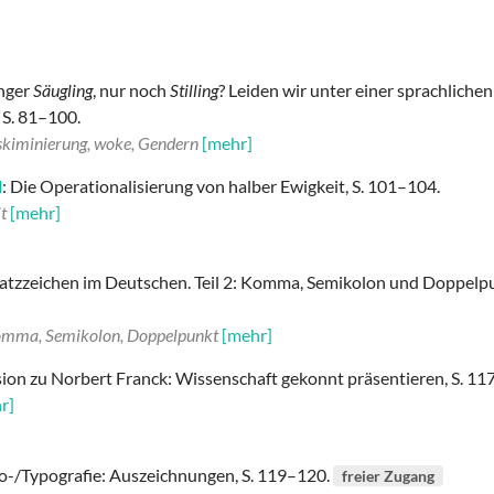
änger
Säugling
, nur noch
Stilling
? Leiden wir unter einer sprachlichen
 S. 81–100.
skiminierung, woke, Gendern
[mehr]
l
: Die Operationalisierung von halber Ewigkeit, S. 101–104.
t
[mehr]
Satzzeichen im Deutschen. Teil 2: Komma, Semikolon und Doppelp
omma, Semikolon, Doppelpunkt
[mehr]
sion zu Norbert Franck: Wissenschaft gekonnt präsentieren, S. 11
r]
ho-/Typografie: Auszeichnungen, S. 119–120.
freier Zugang