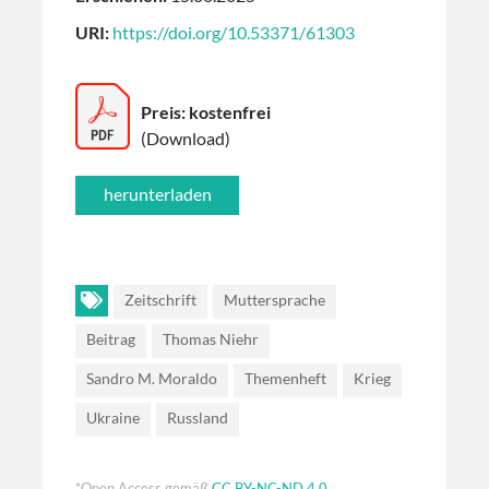
URI:
https://doi.org/10.53371/61303
Preis: kostenfrei
(Download)
Zeitschrift
Muttersprache
Beitrag
Thomas Niehr
Sandro M. Moraldo
Themenheft
Krieg
Ukraine
Russland
*Open Access gemäß
CC BY-NC-ND 4.0
.