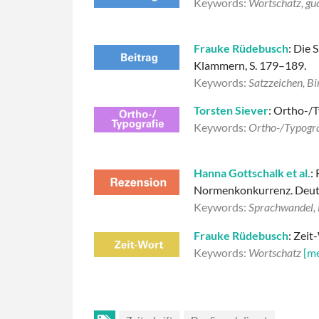
Keywords:
Wortschatz, gu
Frauke Rüdebusch
: Die 
Klammern, S. 179–189.
Keywords:
Satzzeichen, B
Torsten Siever
: Ortho-/T
Keywords:
Ortho-/Typogra
Hanna Gottschalk et al.
:
Normenkonkurrenz. Deuts
Keywords:
Sprachwandel,
Frauke Rüdebusch
: Zeit
Keywords:
Wortschatz
[m