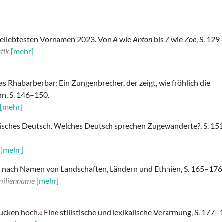
 beliebtesten Vornamen 2023. Von
A
wie
Anton
bis
Z
wie
Zoe
, S. 12
tik
[mehr]
as Rhabarberbar: Ein Zungenbrecher, der zeigt, wie fröhlich die
nn, S. 146–150.
[mehr]
tisches Deutsch. Welches Deutsch sprechen Zugewanderte?, S. 15
[mehr]
 nach Namen von Landschaften, Ländern und Ethnien, S. 165–176
milienname
[mehr]
kucken hoch.« Eine stilistische und lexikalische Verarmung, S. 177–