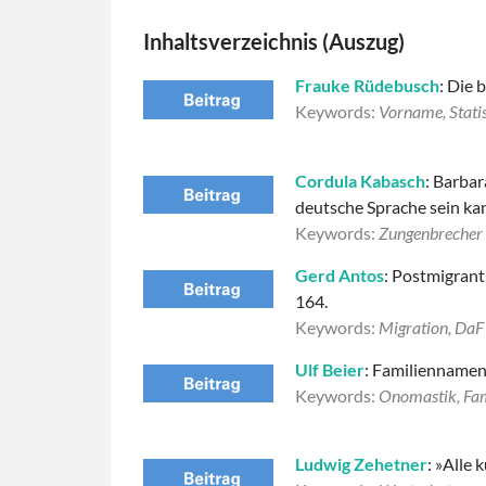
Inhaltsverzeichnis (Auszug)
Frauke Rüdebusch
: Die
Keywords:
Vorname, Statis
Cordula Kabasch
: Barbar
deutsche Sprache sein ka
Keywords:
Zungenbrecher
Gerd Antos
: Postmigran
164.
Keywords:
Migration, DaF
Ulf Beier
: Familiennamen
Keywords:
Onomastik, Fa
Ludwig Zehetner
: »Alle 