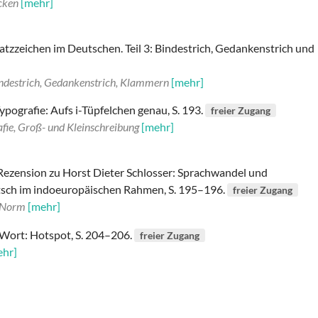
cken
[mehr]
Satzzeichen im Deutschen. Teil 3: Bindestrich, Gedankenstrich und
indestrich, Gedankenstrich, Klammern
[mehr]
ypografie: Aufs i-Tüpfelchen genau, S. 193.
freier Zugang
fie, Groß- und Kleinschreibung
[mehr]
 Rezension zu Horst Dieter Schlosser: Sprachwandel und
ch im indoeuropäischen Rahmen, S. 195–196.
freier Zugang
 Norm
[mehr]
-Wort: Hotspot, S. 204–206.
freier Zugang
ehr]