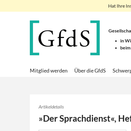
Hat Ihre In
Gesellscha
in W
beim
Mitglied werden
Über die GfdS
Schwer
Artikeldetails
»Der Sprachdienst«, He