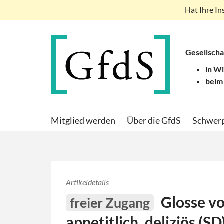
Hat Ihre In
Gesellscha
in W
beim
Mitglied werden
Über die GfdS
Schwer
Artikeldetails
Glosse v
freier Zugang
appetitlich, deliziös (SD