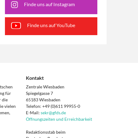
Finde uns auf Instagram
Finde uns auf YouTube
Kontakt
utschen
Zentrale Wiesbaden
ng für
Spiegelgasse 7
 die
65183 Wiesbaden
e vielen
Telefon: +49 (0)611 99955-0
hemen,
E-Mail:
sekr@gfds.de
Öffnungszeiten und Erreichbarkeit
Redaktionsstab beim