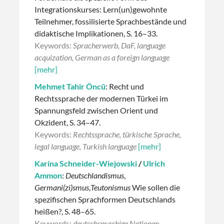
Integrationskurses: Lern(un)gewohnte
Teilnehmer, fossilisierte Sprachbestände und
didaktische Implikationen, S. 16–33.
Keywords:
Spracherwerb, DaF, language
acquization, German as a foreign language
[mehr]
Mehmet Tahir Öncü
: Recht und
Rechtssprache der modernen Türkei im
Spannungsfeld zwischen Orient und
Okzident, S. 34–47.
Keywords:
Rechtssprache, türkische Sprache,
legal language, Turkish language
[mehr]
Karina Schneider-Wiejowski
/
Ulrich
Ammon
:
Deutschlandismus
,
Germani(zi)smus
,
Teutonismus
Wie sollen die
spezifischen Sprachformen Deutschlands
heißen?, S. 48–65.
Keywords:
deutschsprachige Nationen,