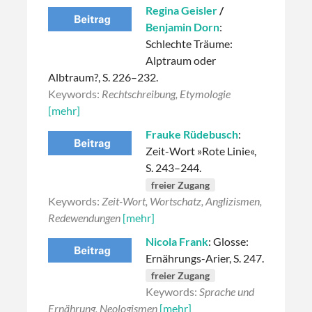
Regina Geisler
/
Benjamin Dorn
:
Schlechte Träume:
Alptraum oder
Albtraum?, S. 226–232.
Keywords:
Rechtschreibung, Etymologie
[mehr]
Frauke Rüdebusch
:
Zeit-Wort »Rote Linie«,
S. 243–244.
freier Zugang
Keywords:
Zeit-Wort, Wortschatz, Anglizismen,
Redewendungen
[mehr]
Nicola Frank
: Glosse:
Ernährungs-Arier, S. 247.
freier Zugang
Keywords:
Sprache und
Ernährung, Neologismen
[mehr]