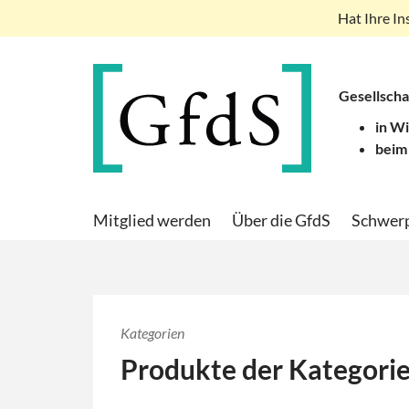
Hat Ihre In
Gesellscha
in W
beim
Mitglied werden
Über die GfdS
Schwer
Kategorien
Produkte der Kategori