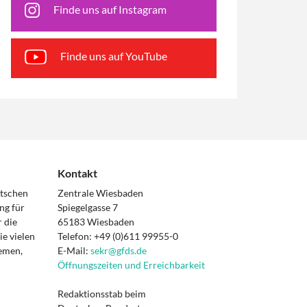
Finde uns auf Instagram
Finde uns auf YouTube
Kontakt
utschen
Zentrale Wiesbaden
ng für
Spiegelgasse 7
 die
65183 Wiesbaden
e vielen
Telefon: +49 (0)611 99955-0
hemen,
E-Mail:
sekr@gfds.de
Öffnungszeiten und Erreichbarkeit
Redaktionsstab beim