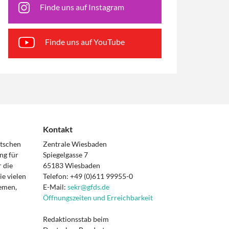
Finde uns auf Instagram
Finde uns auf YouTube
Kontakt
utschen
Zentrale Wiesbaden
ng für
Spiegelgasse 7
 die
65183 Wiesbaden
e vielen
Telefon: +49 (0)611 99955-0
hemen,
E-Mail:
sekr@gfds.de
Öffnungszeiten und Erreichbarkeit
Redaktionsstab beim