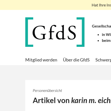
Hat Ihre In
Gesellscha
in W
beim
Mitglied werden
Über die GfdS
Schwer
Personenübersicht
Artikel von
karin m. eic