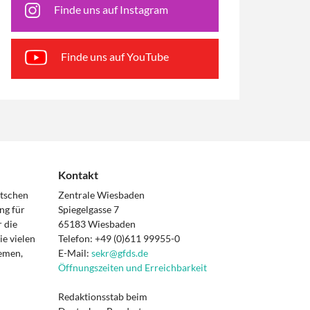
Finde uns auf Instagram
Finde uns auf YouTube
Kontakt
utschen
Zentrale Wiesbaden
ng für
Spiegelgasse 7
 die
65183 Wiesbaden
e vielen
Telefon: +49 (0)611 99955-0
hemen,
E-Mail:
sekr@gfds.de
Öffnungszeiten und Erreichbarkeit
Redaktionsstab beim