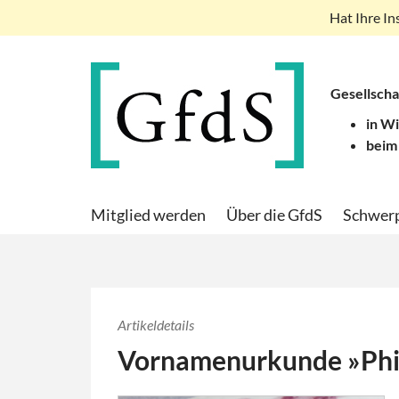
Hat Ihre In
Gesellscha
in W
beim
Mitglied werden
Über die GfdS
Schwer
Artikeldetails
Vornamenurkunde »Phie