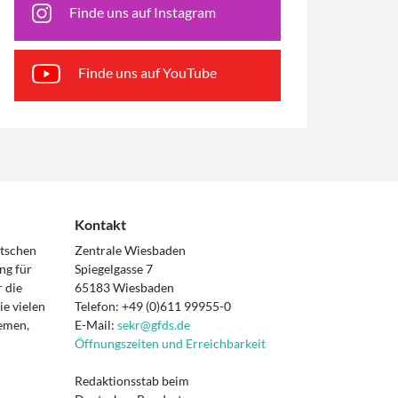
Finde uns auf Instagram
Finde uns auf YouTube
Kontakt
utschen
Zentrale Wiesbaden
ng für
Spiegelgasse 7
 die
65183 Wiesbaden
e vielen
Telefon: +49 (0)611 99955-0
hemen,
E-Mail:
sekr@gfds.de
Öffnungszeiten und Erreichbarkeit
Redaktionsstab beim