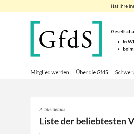
Hat Ihre In
Gesellscha
in W
beim
Mitglied werden
Über die GfdS
Schwer
Artikeldetails
Liste der beliebtesten