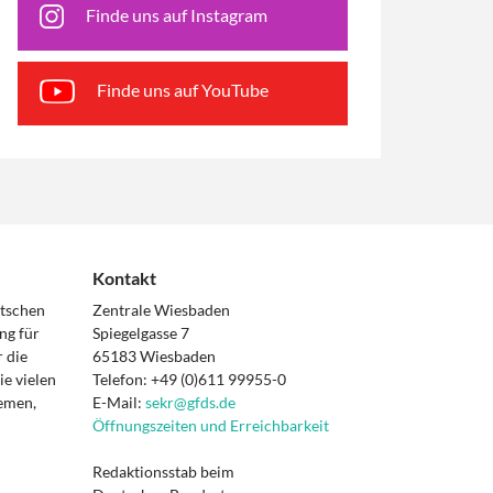
Finde uns auf Instagram
Finde uns auf YouTube
Kontakt
utschen
Zentrale Wiesbaden
ng für
Spiegelgasse 7
 die
65183 Wiesbaden
e vielen
Telefon: +49 (0)611 99955-0
hemen,
E-Mail:
sekr@gfds.de
Öffnungszeiten und Erreichbarkeit
Redaktionsstab beim