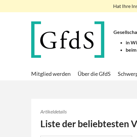
Hat Ihre In
Gesellscha
in W
beim
Mitglied werden
Über die GfdS
Schwer
Artikeldetails
Liste der beliebtesten