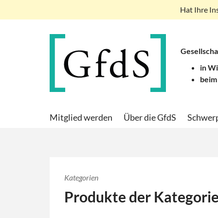
Hat Ihre In
Gesellscha
in W
beim
Mitglied werden
Über die GfdS
Schwer
Kategorien
Produkte der Kategori