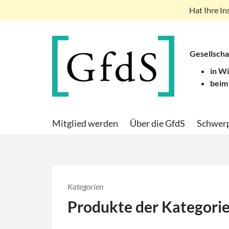
Hat Ihre In
Gesellscha
in W
beim
Mitglied werden
Über die GfdS
Schwer
Kategorien
Produkte der Kategori