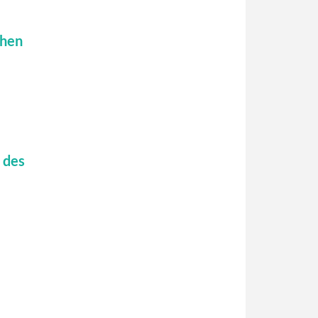
chen
 des