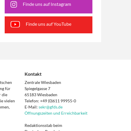
Finde uns auf Instagram
Finde uns auf YouTube
Kontakt
utschen
Zentrale Wiesbaden
ng für
Spiegelgasse 7
 die
65183 Wiesbaden
e vielen
Telefon: +49 (0)611 99955-0
hemen,
E-Mail:
sekr@gfds.de
Öffnungszeiten und Erreichbarkeit
Redaktionsstab beim