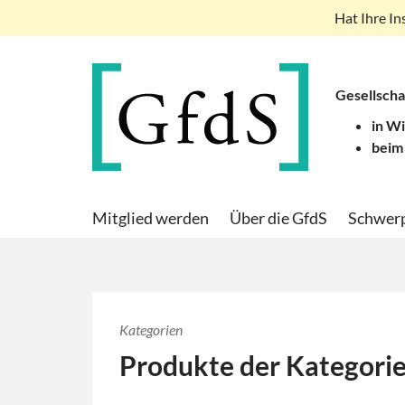
Hat Ihre In
Gesellscha
in W
beim
Mitglied werden
Über die GfdS
Schwer
Kategorien
Produkte der Kategori