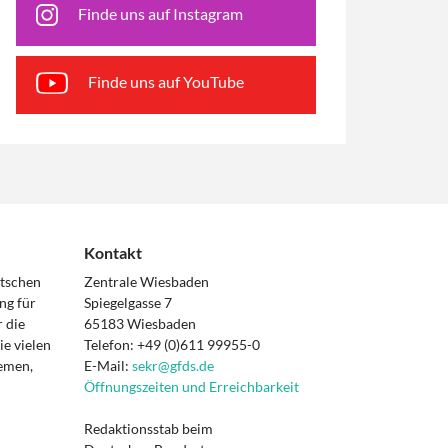
Finde uns auf Instagram
Finde uns auf YouTube
Kontakt
utschen
Zentrale Wiesbaden
ng für
Spiegelgasse 7
 die
65183 Wiesbaden
e vielen
Telefon: +49 (0)611 99955-0
hemen,
E-Mail:
sekr@gfds.de
Öffnungszeiten und Erreichbarkeit
Redaktionsstab beim