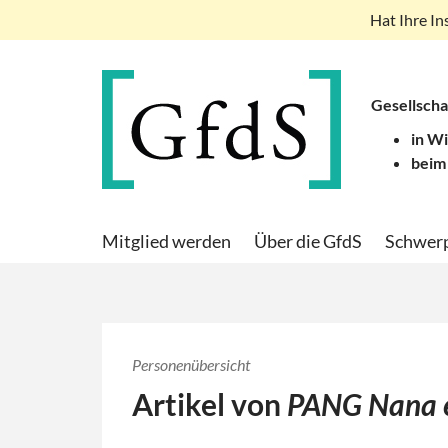
Hat Ihre In
Gesellscha
in W
beim
Mitglied werden
Über die GfdS
Schwer
Personenübersicht
Artikel von
PANG Nana e